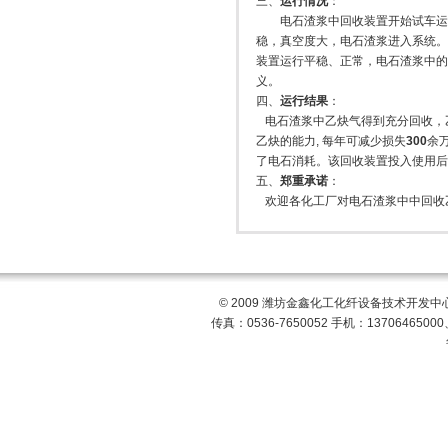
三、
运行情况
：
电石渣浆中回收装置开始试车
稳，真空度大，电石渣浆进入系统。
装置运行平稳、正常，电石渣浆中的
义。
四、
运行结果
：
电石渣浆中乙炔气得到充分回收，
乙炔的能力
,
每年可减少损失
300
余
了电石消耗。该回收装置投入使用后
五、
郑重承诺
：
欢迎各化工厂对电石渣浆中中回收
© 2009 潍坊金鑫化工化纤设备技术开发中心
传真：0536-7650052 手机：13706465000、