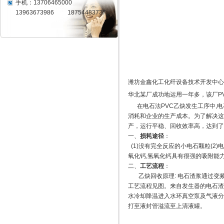
手机：13706465000
13963673986 18754483737
潍坊金鑫化工化纤设备技术开发中心
华北某厂成功地运用一年多，
该厂
P
在电石法
PVC
乙炔发生工序中
,
电
消耗和企业的生产成本
。
为了解决这
产，运行平稳、回收效率高，达到了
一、
损耗途径
：
(1)
没有完全反应的小电石颗粒
(2)
电
氧化钙
,
氢氧化钙具有很强的吸附能
二、
工艺流程
：
乙炔回收原理
:
电石渣浆通过变
工艺流程见图。来自发生器的电石渣
水冷却降温进入水环真空泵及气液分
打至液封管溢流至上清液罐。