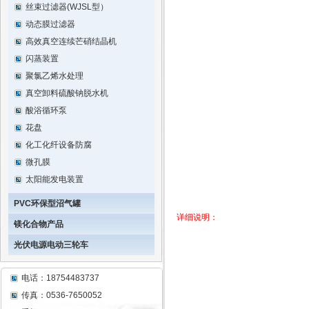
丝束过滤器(WJSL型）
动态膜过滤器
高效真空连续芒硝结晶机
闪蒸装置
聚氯乙烯水处理
真空卸料硫酸钠脱水机
酸浴循环泵
花盘
化工化纤设备防腐
微孔膜
太阳能发电装置
PVC环保型沼气罐
详细说明：
镁化合物产品
光伏电源电动三轮车
电话：18754483737
传真：0536-7650052