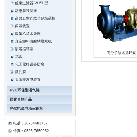
丝束过滤器(WJSL型）
动态膜过滤器
高效真空连续芒硝结晶机
闪蒸装置
聚氯乙烯水处理
真空卸料硫酸钠脱水机
酸浴循环泵
高分子酸浴循环泵
花盘
化工化纤设备防腐
微孔膜
太阳能发电装置
PVC环保型沼气罐
镁化合物产品
光伏电源电动三轮车
电话：18754483737
传真：0536-7650052